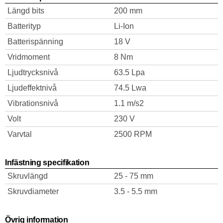
Längd bits
200 mm
Batterityp
Li-Ion
Batterispänning
18 V
Vridmoment
8 Nm
Ljudtrycksnivå
63.5 Lpa
Ljudeffektnivå
74.5 Lwa
Vibrationsnivå
1.1 m/s2
Volt
230 V
Varvtal
2500 RPM
Infästning specifikation
Skruvlängd
25 - 75 mm
Skruvdiameter
3.5 - 5.5 mm
Övrig information