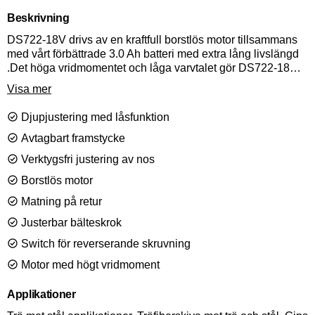
Beskrivning
DS722-18V drivs av en kraftfull borstlös motor tillsammans
med vårt förbättrade 3.0 Ah batteri med extra lång livslängd
.Det höga vridmomentet och låga varvtalet gör DS722-18V
till en idealisk skruvautomat för tyngre applikationer. Förutom
Visa mer
sin kraft har DS722-18V SENCOs patenterade Corner-Fit
nos och feed-on-return matarsystem vilket gör att skruven är
Djupjustering med låsfunktion
i linje med bitset redan när du börjar försänkningen, vilket
ger både bättre sikt och placering av skruven. För
Avtagbart framstycke
skruvlängder 25-75mm.
Verktygsfri justering av nos
Borstlös motor
Matning på retur
Justerbar bälteskrok
Switch för reverserande skruvning
Motor med högt vridmoment
Applikationer