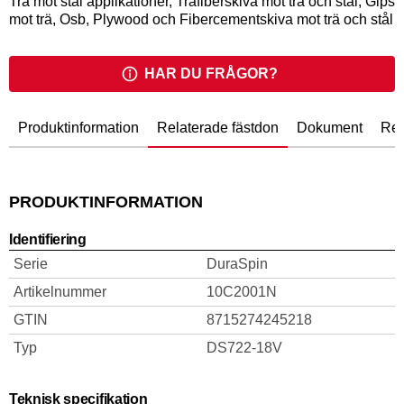
Trä mot stål applikationer, Träfiberskiva mot trä och stål, Gips
mot trä, Osb, Plywood och Fibercementskiva mot trä och stål
HAR DU FRÅGOR?
Produktinformation
Relaterade fästdon
Dokument
Rel
PRODUKTINFORMATION
Identifiering
Serie
DuraSpin
Artikelnummer
10C2001N
GTIN
8715274245218
Typ
DS722-18V
Teknisk specifikation