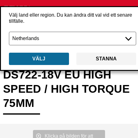
Välj land eller region. Du kan ändra ditt val vid ett senare
tillfälle.
Tillbaka
Produkter
Verktyg
Skruvautomater & Skruvdragare
Skruva
VÄLJ
STANNA
DS722-18V EU HIGH
SPEED / HIGH TORQUE
75MM