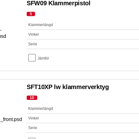
SFW09 Klammerpistol
5
Klammerlängd
Vinkel
Serie
Jämför
SFT10XP lw klammerverktyg
10
Klammerlängd
Vinkel
Serie