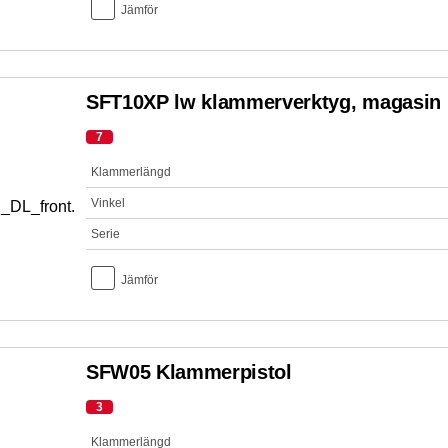
Jämför
SFT10XP lw klammerverktyg, magasin 
7
Klammerlängd
Vinkel
Serie
Jämför
SFW05 Klammerpistol
3
Klammerlängd