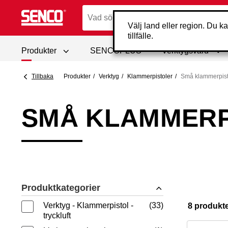
Välj land eller region. Du ka
tillfälle.
Produkter
SENCOPLUS
Verktygsvård
Tillbaka
Produkter
Verktyg
Klammerpistoler
Små klammerpist
SMÅ KLAMMERP
Produktkategorier
Verktyg - Klammerpistol -
33
8 produkt
tryckluft