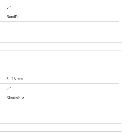
0 °
SemiPro
6 - 16 mm
0 °
XtremePro