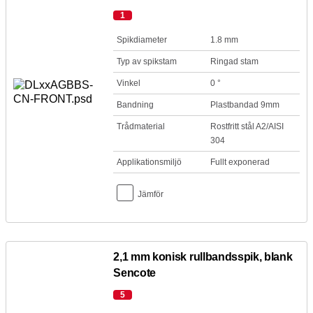
1
Spikdiameter
1.8 mm
Typ av spikstam
Ringad stam
Vinkel
0 °
Bandning
Plastbandad 9mm
Trådmaterial
Rostfritt stål A2/AISI
304
Applikationsmiljö
Fullt exponerad
Jämför
2,1 mm konisk rullbandsspik, blank
Sencote
5