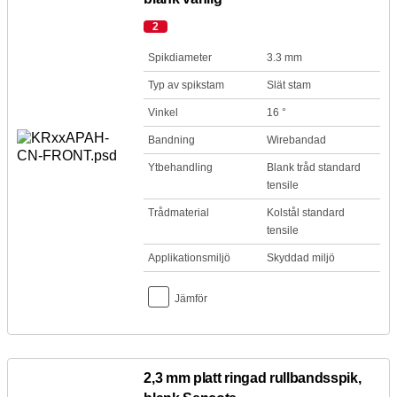
2
Spikdiameter
3.3 mm
Typ av spikstam
Slät stam
Vinkel
16 °
Bandning
Wirebandad
Ytbehandling
Blank tråd standard
tensile
Trådmaterial
Kolstål standard
tensile
Applikationsmiljö
Skyddad miljö
Jämför
2,3 mm platt ringad rullbandsspik,