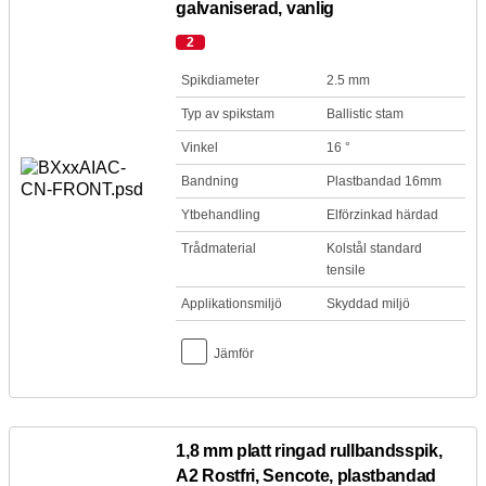
galvaniserad, vanlig
2
Spikdiameter
2.5 mm
Typ av spikstam
Ballistic stam
Vinkel
16 °
Bandning
Plastbandad 16mm
Ytbehandling
Elförzinkad härdad
Trådmaterial
Kolstål standard
tensile
Applikationsmiljö
Skyddad miljö
Jämför
1,8 mm platt ringad rullbandsspik,
A2 Rostfri, Sencote, plastbandad