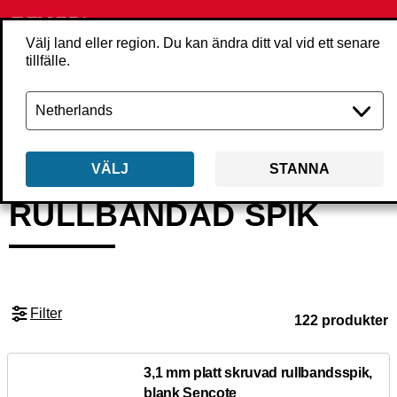
Välj land eller region. Du kan ändra ditt val vid ett senare
tillfälle.
Tillbaka
Produkter
Infästning
Spik
Rullbandad spik
VÄLJ
STANNA
RULLBANDAD SPIK
Filter
122 produkter
3,1 mm platt skruvad rullbandsspik,
blank Sencote