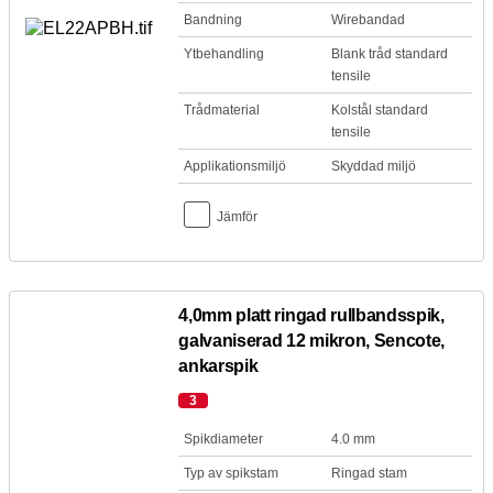
Bandning
Wirebandad
Ytbehandling
Blank tråd standard
tensile
Trådmaterial
Kolstål standard
tensile
Applikationsmiljö
Skyddad miljö
Jämför
4,0mm platt ringad rullbandsspik,
galvaniserad 12 mikron, Sencote,
ankarspik
3
Spikdiameter
4.0 mm
Typ av spikstam
Ringad stam