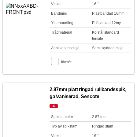
Vinkel
16 °
Bandning
Plastbandad 16mm
Ytbehandling
Elförzinkad 12my
Trådmaterial
Kolstål standard
tensile
Applikationsmiljö
Semiskyddad miljö
Jämför
2,87mm platt ringad rullbandsspik,
galvaniserad, Sencote
4
Spikdiameter
2.87 mm
Typ av spikstam
Ringad stam
Vinkel
16 °