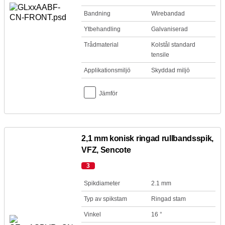
Bandning
Wirebandad
Ytbehandling
Galvaniserad
Trådmaterial
Kolstål standard
tensile
Applikationsmiljö
Skyddad miljö
Jämför
2,1 mm konisk ringad rullbandsspik,
VFZ, Sencote
3
Spikdiameter
2.1 mm
Typ av spikstam
Ringad stam
Vinkel
16 °