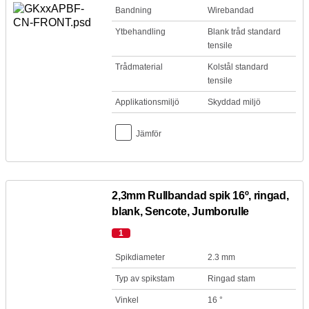
Bandning
Wirebandad
Ytbehandling
Blank tråd standard
tensile
Trådmaterial
Kolstål standard
tensile
Applikationsmiljö
Skyddad miljö
Jämför
2,3mm Rullbandad spik 16º, ringad,
blank, Sencote, Jumborulle
1
Spikdiameter
2.3 mm
Typ av spikstam
Ringad stam
Vinkel
16 °