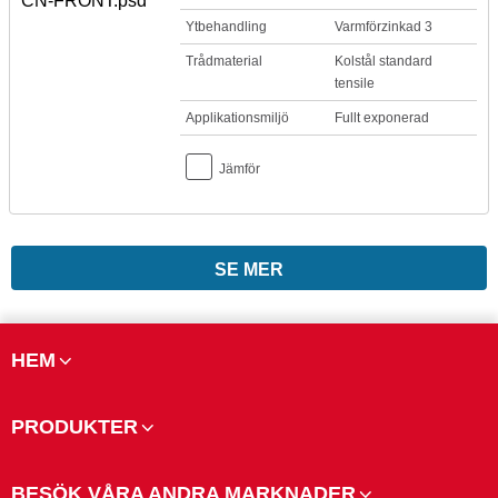
Ytbehandling
Varmförzinkad 3
Trådmaterial
Kolstål standard
tensile
Applikationsmiljö
Fullt exponerad
Jämför
SE MER
HEM
PRODUKTER
BESÖK VÅRA ANDRA MARKNADER