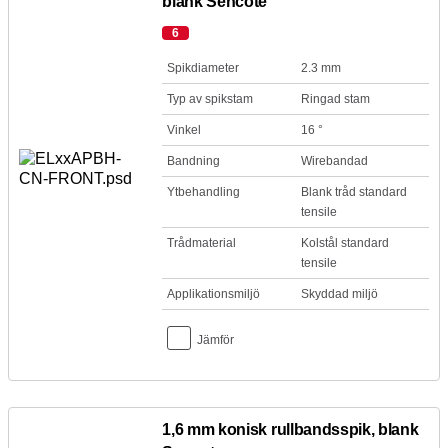
blank Sencote
6
Spikdiameter
2.3 mm
Typ av spikstam
Ringad stam
Vinkel
16 °
Bandning
Wirebandad
Ytbehandling
Blank tråd standard
tensile
Trådmaterial
Kolstål standard
tensile
Applikationsmiljö
Skyddad miljö
Jämför
1,6 mm konisk rullbandsspik, blank