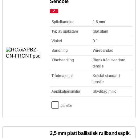
Sencote
2
Spikdiameter
1.6 mm
Typ av spikstam
Slät stam
Vinkel
0 °
Bandning
Wirebandad
Ytbehandling
Blank tråd standard
tensile
Trådmaterial
Kolstål standard
tensile
Applikationsmiljö
Skyddad miljö
Jämför
2,5 mm platt ballistisk rullbandsspik,