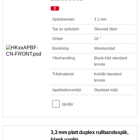
2
Spikdiameter
3.1 mm
Typ av spikstam
Skruvad stam
Vinkel
16 °
Bandning
Wirebandad
Ytbehandling
Blank tråd standard
tensile
Trådmaterial
Kolstål standard
tensile
Applikationsmiljö
Skyddad miljö
Jämför
3,3 mm platt duplex rullbandsspik,
blank vanlig