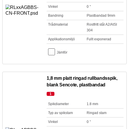
Vinkel
0 °
Bandning
Plastbandad 9mm
Trådmaterial
Rostfritt stål A2/AISI
304
Applikationsmiljö
Fullt exponerad
Jämför
1,8 mm platt ringad rullbandsspik,
blank Sencote, plastbandad
1
Spikdiameter
1.8 mm
Typ av spikstam
Ringad stam
Vinkel
0 °