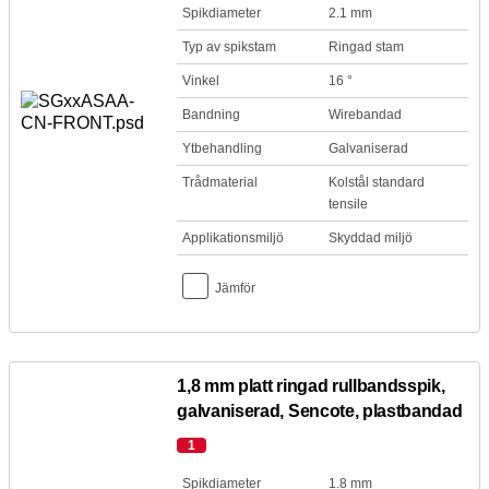
Spikdiameter
2.1 mm
Typ av spikstam
Ringad stam
Vinkel
16 °
Bandning
Wirebandad
Ytbehandling
Galvaniserad
Trådmaterial
Kolstål standard
tensile
Applikationsmiljö
Skyddad miljö
Jämför
1,8 mm platt ringad rullbandsspik,
galvaniserad, Sencote, plastbandad
1
Spikdiameter
1.8 mm