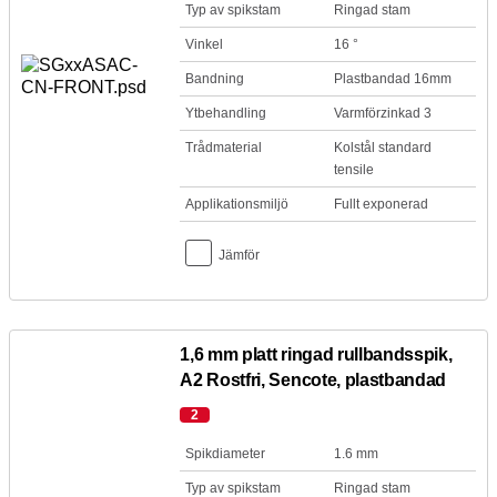
Typ av spikstam
Ringad stam
Vinkel
16 °
Bandning
Plastbandad 16mm
Ytbehandling
Varmförzinkad 3
Trådmaterial
Kolstål standard
tensile
Applikationsmiljö
Fullt exponerad
Jämför
1,6 mm platt ringad rullbandsspik,
A2 Rostfri, Sencote, plastbandad
2
Spikdiameter
1.6 mm
Typ av spikstam
Ringad stam