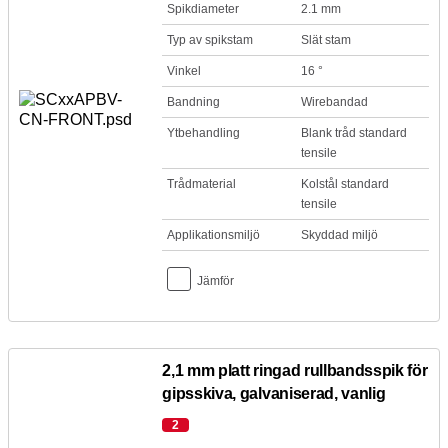
Spikdiameter
2.1 mm
Typ av spikstam
Slät stam
Vinkel
16 °
Bandning
Wirebandad
Ytbehandling
Blank tråd standard
tensile
Trådmaterial
Kolstål standard
tensile
Applikationsmiljö
Skyddad miljö
Jämför
2,1 mm platt ringad rullbandsspik för
gipsskiva, galvaniserad, vanlig
2