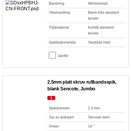
Bandning
Wirebandad
Ytbehandling
Blank tråd standard
tensile
Trådmaterial
Kolstål standard
tensile
Applikationsmiljö
Skyddad miljö
Jämför
2,5mm platt skruv rullbandsspik,
blank Sencote, Jumbo
1
Spikdiameter
2.3 mm
Typ av spikstam
Skruvad stam
Vinkel
16 °