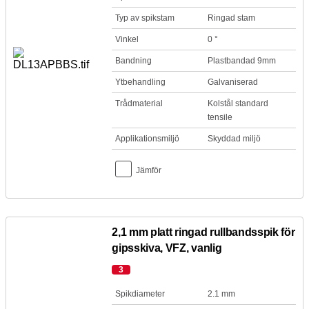
Typ av spikstam
Ringad stam
Vinkel
0 °
Bandning
Plastbandad 9mm
Ytbehandling
Galvaniserad
Trådmaterial
Kolstål standard
tensile
Applikationsmiljö
Skyddad miljö
Jämför
2,1 mm platt ringad rullbandsspik för
gipsskiva, VFZ, vanlig
3
Spikdiameter
2.1 mm