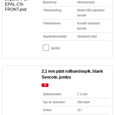
Bandning
Wirebandad
Ytbehandling
Blank tråd standard
tensile
Trådmaterial
Kolstål standard
tensile
Applikationsmiljö
Skyddad miljö
Jämför
2,1 mm platt rullbandsspik, blank
Sencote, jumbo
4
Spikdiameter
2.1 mm
Typ av spikstam
Slät stam
Vinkel
16 °