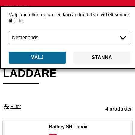
Välj land eller region. Du kan ändra ditt val vid ett senare
tillfälle.
Tillbaka
Produkter
Tillbehör
Batterier & laddare
Laddare
VÄLJ
STANNA
LADDARE
Filter
4 produkter
Battery SRT serie