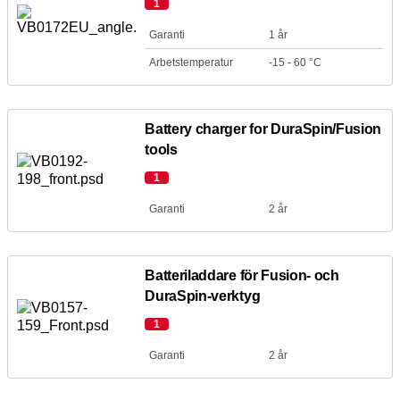
1
Garanti
1 år
Arbetstemperatur
-15 - 60 °C
Battery charger for DuraSpin/Fusion
tools
1
Garanti
2 år
Batteriladdare för Fusion- och
DuraSpin-verktyg
1
Garanti
2 år