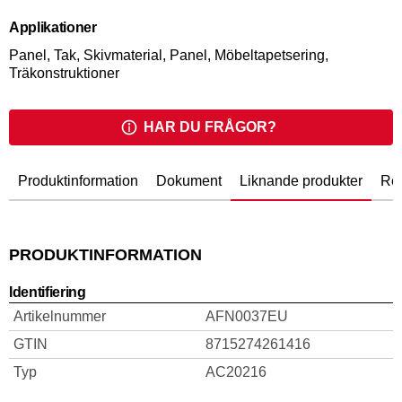
enkel att bära för smidig transport.
Applikationer
Panel, Tak, Skivmaterial, Panel, Möbeltapetsering,
Träkonstruktioner
HAR DU FRÅGOR?
Produktinformation
Dokument
Liknande produkter
Rel
PRODUKTINFORMATION
Identifiering
Artikelnummer
AFN0037EU
GTIN
8715274261416
Typ
AC20216