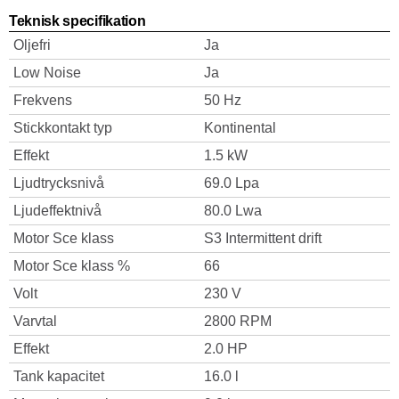
Teknisk specifikation
Oljefri
Ja
Low Noise
Ja
Frekvens
50 Hz
Stickkontakt typ
Kontinental
Effekt
1.5 kW
Ljudtrycksnivå
69.0 Lpa
Ljudeffektnivå
80.0 Lwa
Motor Sce klass
S3 Intermittent drift
Motor Sce klass %
66
Volt
230 V
Varvtal
2800 RPM
Effekt
2.0 HP
Tank kapacitet
16.0 l