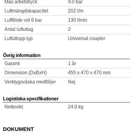
Max arbetstryck
9.0 bar
Luftmängdskapacitet
202 l/m
Luftflöde vid 6 bar
130 l/min
Antal luftuttag
2
Luftutlopp typ
Universal coupler
Övrig information
Garanti
1 år
Dimension (DxBxH)
455 x 470 x 470 mm
Verktygsväska medföljer
Nej
Logistiska specifikationer
Nettovikt
24.0 kg
DOKUMENT