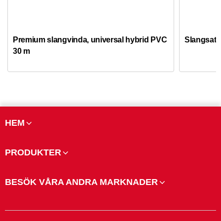
Premium slangvinda, universal hybrid PVC
Slangsats
30 m
HEM
PRODUKTER
BESÖK VÅRA ANDRA MARKNADER