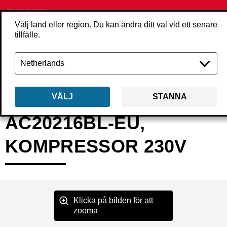
Välj land eller region. Du kan ändra ditt val vid ett senare
tillfälle.
Tillbaka
Produkter
Kompressorer
Kompressor
AFN0037EU
VÄLJ
STANNA
AC20216BL-EU,
KOMPRESSOR 230V
Klicka på bilden för att
zooma