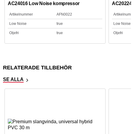
AC24016 Low Noise kompressor
AC20224B
Artikelnummer
AFN0022
Artikelnumm
Low Noise
true
Low Noise
Oljefri
true
Oljefri
RELATERADE TILLBEHÖR
SE ALLA