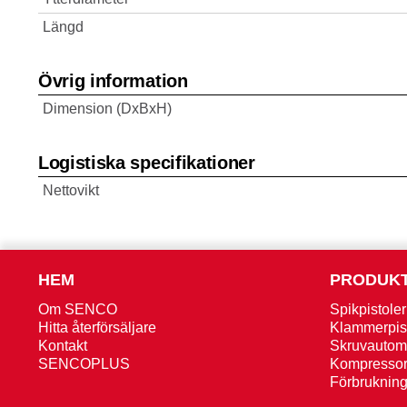
Längd
Övrig information
Dimension (DxBxH)
Logistiska specifikationer
Nettovikt
HEM
PRODUK
Om SENCO
Spikpistoler
Hitta återförsäljare
Klammerpis
Kontakt
Skruvautom
SENCOPLUS
Kompressor
Förbruknin