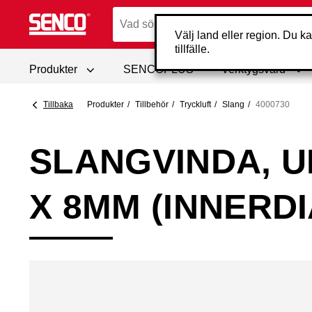
Välj land eller region. Du ka
tillfälle.
Produkter
SENCOPLUS
Verktygsvård
Tillbaka
Produkter
Tillbehör
Tryckluft
Slang
4000730
SLANGVINDA, U
X 8MM (INNERD