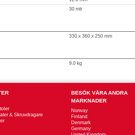
30 mtr
330 x 360 x 250 mm
9.0 kg
TER
BESÖK VÅRA ANDRA
MARKNADER
toler
Norway
ater & Skruvdragare
Finland
er
Denmark
g
Germany
United Kingdom