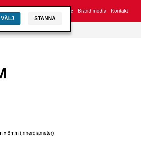
Hitta återförsäljare
Brand media
Kontakt
VÄLJ
STANNA
M
m x 8mm (innerdiameter)