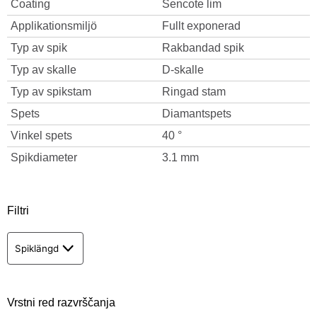
Coating
Sencote lim
Applikationsmiljö
Fullt exponerad
Typ av spik
Rakbandad spik
Typ av skalle
D-skalle
Typ av spikstam
Ringad stam
Spets
Diamantspets
Vinkel spets
40 °
Spikdiameter
3.1 mm
Filtri
Spiklängd
Vrstni red razvrščanja