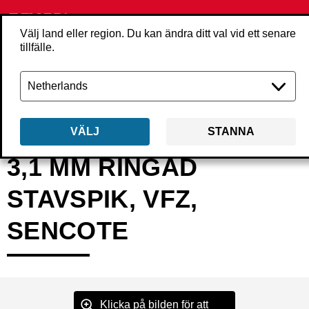
Välj land eller region. Du kan ändra ditt val vid ett senare
tillfälle.
Tillbaka
Produkter
Infästning
Spik
Stavspik
HExxASBKR
VÄLJ
STANNA
3,1 MM RINGAD
STAVSPIK, VFZ,
SENCOTE
Klicka på bilden för att